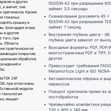
 краски и других
ISO/DIN A2 при разрешении 60
 а значит, она
займет 3,5 секунды
х оригиналов. Кроме
Сканирование документа 45 × 
ния тяжелых
ISO/DIN A2 при разрешении 12
поднять крышку и
займет 7 секунд
ы. Благодаря этому
ы и другие
Внутренняя глубина цвета - 48
 того, при
глубина цвета зависит от вых
ь. Область
Выходные форматы: PDF, PDF/A,
ине практически не
многостраничные PDF и TIFF, 
тражающее покрытие.
другие
пециальная обработка
вреждений и
Превосходит требования FADGI
бы.
Metamorfoze Light и ISO 19264-
deTEK 24F
Автоматические обрезка и вы
GB, при этом сканы
перекосов
обственной модели
Поворот оригинала прямо во 
я технология
постобработки
ьно лишает
Чрезвычайно компактное реше
730 × 900 × 140 мм