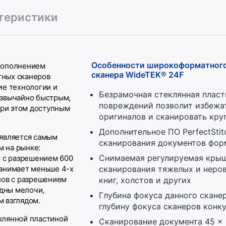
ктеристики
Особенности широкоформатного
пополнением
сканера WideTEK® 24F
ных сканеров
ие технологии и
Безрамочная стеклянная пласт
езвычайно быстрым,
повреждений позволит избежа
при этом доступным
оригиналов и сканировать кру
Дополнительное ПО PerfectStit
 является самым
сканирования документов фор
 на рынке:
Снимаемая регулируемая крыш
м с разрешением 600
занимает меньше 4-х
сканирования тяжелых и неров
лов с разрешением
книг, холстов и других
идны мелочи,
Глубина фокуса данного скане
 взглядом.
глубину фокуса сканеров конку
клянной пластиной
Сканирование документа 45 × 