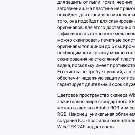
для защиты от пыли, грязи, чернил,
загрязнений. На пластине нет рамок,
подойдет для сканирования крупны
того, она подойдет для сканирова
оригиналов: для этого достаточно 
зафиксировать стопорные механизм
можно сканировать печатные холст
оригиналы толщиной до 5 см. Кроме
необходимости крышку можно снят
сканирования на стеклянной пласт
видна, поскольку имеет противоо
Его чистка не требует усилий, а с
обеспечит надежную защиту от по
гарантирует длительный срок служ
Цветовое пространство сканера Wi
значительно шире стандартного SR
можно вывести в Adobe RGB или с
RGB. Наконец, уникальная облачна
создания ICC-профилей окончател
WideTEK 24F недостатков.