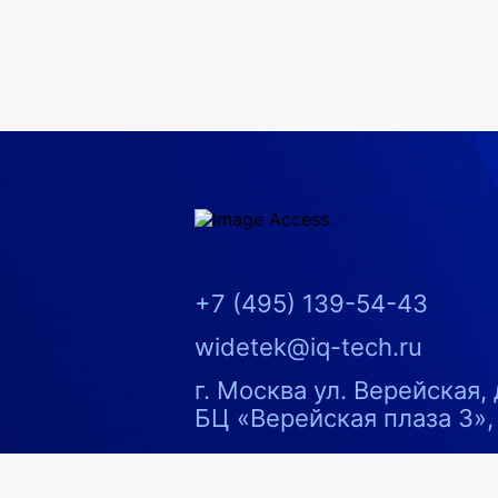
Image Access
+7 (495) 139-54-43
widetek@iq-tech.ru
121357
Россия
г. Москва
ул. Верейская, 
БЦ «Верейская плаза 3»,
youtube
rutube