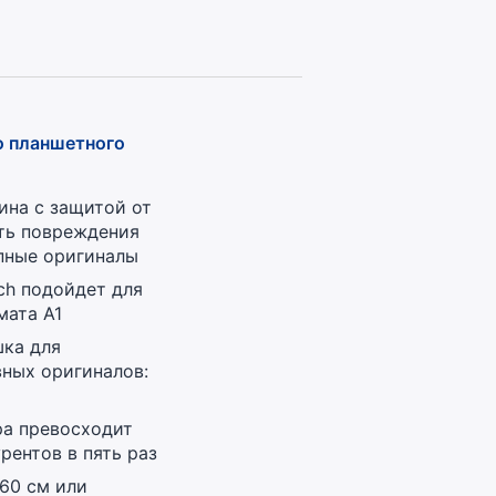
 планшетного
ина с защитой от
ть повреждения
пные оригиналы
ch подойдет для
мата A1
ка для
ных оригиналов:
ра превосходит
рентов в пять раз
60 см или