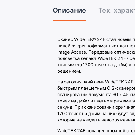
Описание
Тех. хара
Сканер WideTEK® 24F стал новым 
линейки крупноформатных планшет
Image Access. Передовые оптическ
подсветка делают WideTEK 24F чр
точным (до 1200 точек на дюйм) и 
решением.
На сегодняшний день WideTEK 24F
быстрым планшетным CIS-сканером
сканирование документа 60 × 45 с
точек на дюйм в цветном режиме 
секунд. При сканировании оригина
1200 точек на дюйм на них будут в
которые не увидеть невооруженным
WideTEK 24F оснащен прочной сте