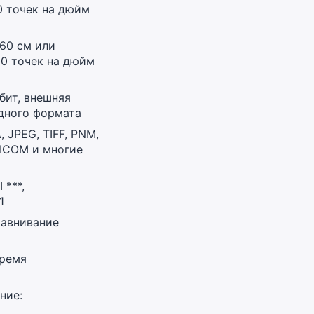
0 точек на дюйм
60 см или
00 точек на дюйм
 бит, внешняя
одного формата
 JPEG, TIFF, PNM,
DICOM и многие
 ***,
1
равнивание
время
ние: