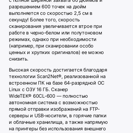
с полной шириной захвата 60 дюймов и
разрешением 600 точек на дюйм
выполняется со скоростью 2,5 см в
секунду! Более того, скорость
сканирования увеличивается втрое при
работе в черно-белом или полутоновом
режимах, однако при необходимости
(например, при сканировании особо
ценных и хрупких оригиналов) ее можно
снизить.
Высокая скорость достигается благодаря
технологии Scan2Net®, реализованной на
встроенном ПК на базе 64‑разрядной ОС
Linux с ОЗУ 16 ГБ. Сканер
WideTEK® 60CL‑600 — полностью
автономная система с возможностью
прямой отправки изображений на FTP-
серверы и USB‑носители, в горячие папки
и облачные хранилища, а также напрямую
на принтеры без использования внешнего