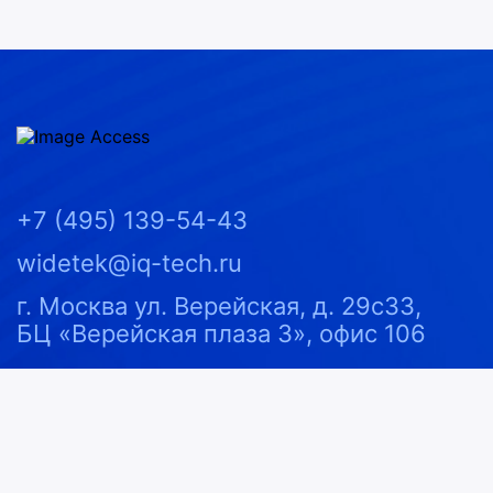
Image Access
+7 (495) 139-54-43
widetek@iq-tech.ru
121357
Россия
г. Москва
ул. Верейская, д. 29с33,
БЦ «Верейская плаза 3», офис 106
youtube
rutube
Сканеры