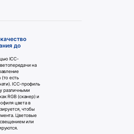
 качество
ания до
щью ICC-
цветопередачи на
правление
 (то есть
чати). ICC-профиль
у различными
ак RGB (сканер) и
офиля цвета в
зируется, чтобы
умента. Цветовые
освещением или
ируются.