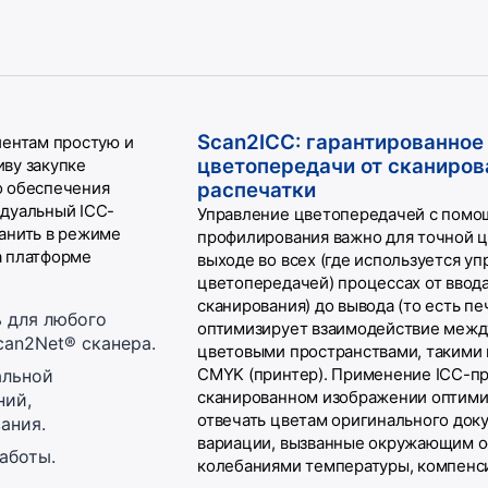
Scan2ICC: гарантированное
иентам простую и
цветопередачи от сканиров
ву закупке
о обеспечения
распечатки
идуальный ICC-
Управление цветопередачей с помо
анить в режиме
профилирования важно для точной 
а платформе
выходе во всех (где используется у
цветопередачей) процессах от ввода
сканирования) до вывода (то есть пе
 для любого
оптимизирует взаимодействие межд
an2Net® сканера.
цветовыми пространствами, такими к
CMYK (принтер). Применение ICC-пр
альной
сканированном изображении оптими
ний,
отвечать цветам оригинального док
ания.
вариации, вызванные окружающим 
аботы.
колебаниями температуры, компенс