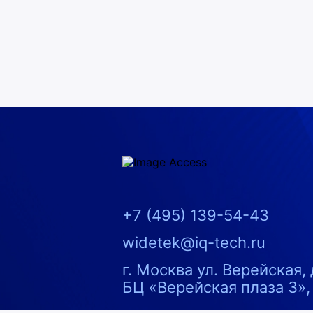
Image Access
+7 (495) 139-54-43
widetek@iq-tech.ru
121357
Россия
г. Москва
ул. Верейская, 
БЦ «Верейская плаза 3»,