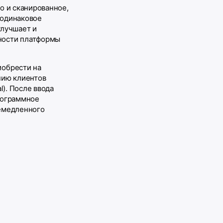
о и сканированное,
 одинаковое
улучшает и
ности платформы
иобрести на
нию клиентов
l). После ввода
рограммное
немедленного