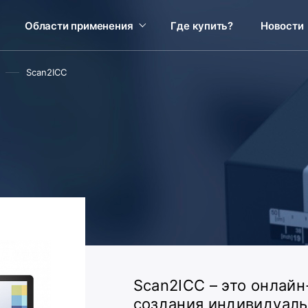
Области применения
Где купить?
Новости
Scan2ICC
Scan2ICC – это онлай
создания индивидуаль