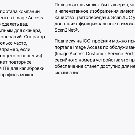
Пользователь может быть уверен, чт
и напечатанное изображения имеют
 портала компании
качество цветопередачи. Scan2ICC 
ентов (Image Access
дополняет функциональные возмож
е сделать ваш
Scan2Net®.
упным для сканера,
 операций. Оператор
Подписку на ICC-профили можно пр
олько часто,
портале Image Access по обслужива
апример, если
(Image Access Customer Service Porta
ающего освещения).
серийного номера устройства это п
акет повторное
обеспечение станет доступно для 
 IT8 для калибровки
скачивания.
C-профиль можно